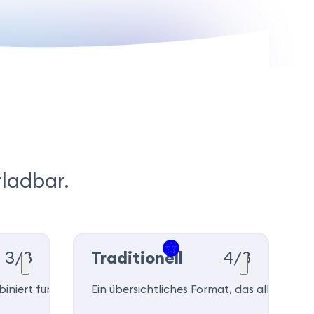
rladbar.
3/8
Traditionell
4/8
der frische Absolventen sind.
kt für konservative Branchen, die weniger auffällige Design
iniert funktionale und umgekehrt-chronologische Elemente 
Ein übersichtliches Format, das allen Abs