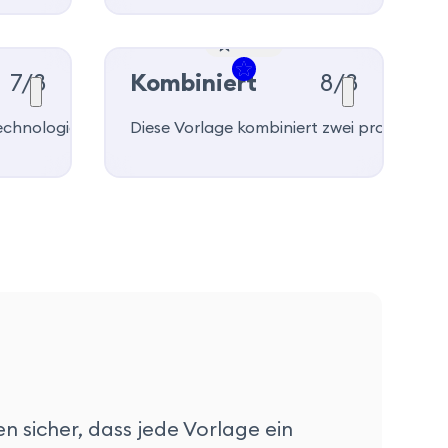
Beliebt
7/8
Kombiniert
8/8
s in verschiedenen Branchen zu bewerben.
 präsentieren möchten.
echnologie-Jobs und werden Sie mit dieser Lebenslauf-Vor
Diese Vorlage kombiniert zwei professio
en sicher, dass jede Vorlage ein