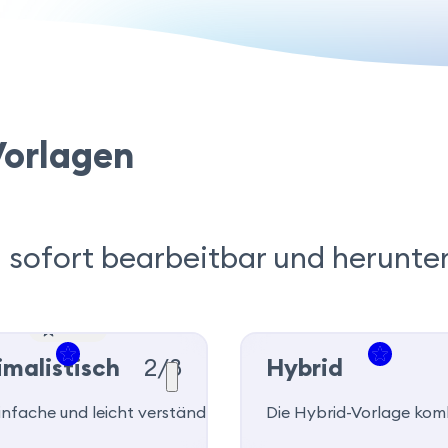
orlagen
 sofort bearbeitbar und herunte
Beliebt
imalistisch
2/8
Hybrid
r Jobsuchende, die eine berufliche Veränderung anstreben o
infache und leicht verständliche Lebenslauf-Vorlage. Perfe
Die Hybrid-Vorlage komb