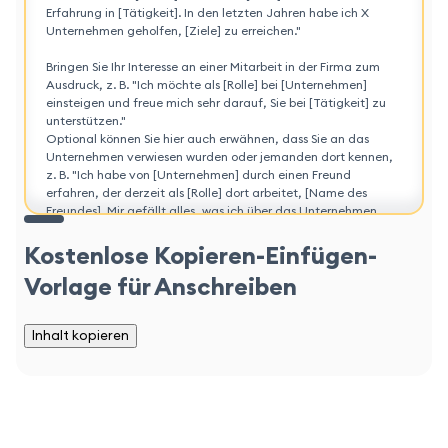
Erfahrung in [Tätigkeit]. In den letzten Jahren habe ich X
Unternehmen geholfen, [Ziele] zu erreichen."
Bringen Sie Ihr Interesse an einer Mitarbeit in der Firma zum
Ausdruck, z. B. "Ich möchte als [Rolle] bei [Unternehmen]
einsteigen und freue mich sehr darauf, Sie bei [Tätigkeit] zu
unterstützen."
Optional können Sie hier auch erwähnen, dass Sie an das
Unternehmen verwiesen wurden oder jemanden dort kennen,
z. B. "Ich habe von [Unternehmen] durch einen Freund
erfahren, der derzeit als [Rolle] dort arbeitet, [Name des
Freundes]. Mir gefällt alles, was ich über das Unternehmen
gehört habe, und ich denke, ich würde gut dazu passen."
Kostenlose Kopieren-Einfügen-
HAUPTTEIL
Vorlage für Anschreiben
An dieser Stelle sollten Sie ausführlich über Ihre
Berufserfahrung und Ihre Leistungen sprechen. Erwähnen Sie,
Inhalt kopieren
wie Sie sich in Ihren früheren Tätigkeiten hervorgetan haben,
was Ihre wichtigsten Aufgaben waren usw.
Betrachten Sie dies als eine Gelegenheit, die Angaben in
Ihrem Lebenslauf zu erweitern und dem Leser ein besseres Bild
davon zu vermitteln, an welchen Aufgaben Sie gearbeitet