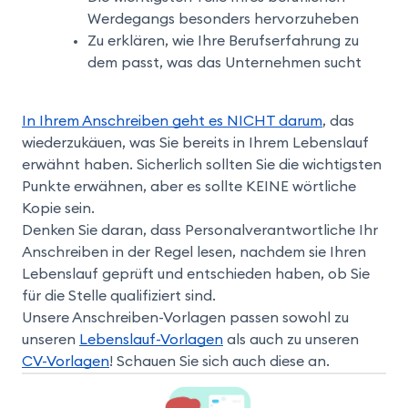
Werdegangs besonders hervorzuheben
Zu erklären, wie Ihre Berufserfahrung zu
SCHLUSS
dem passt, was das Unternehmen sucht
Bekräftigen Sie Ihren Wunsch, dem Unternehmen beizutreten,
und erläutern Sie, wie Sie dazu beitragen können, z. B. "Ich
würde gerne als [Rolle] Teil von [Unternehmen] werden. Ich
In Ihrem Anschreiben geht es NICHT darum
, das
glaube, dass meine Fähigkeiten in [Bereich] dem
wiederzukäuen, was Sie bereits in Ihrem Lebenslauf
Unternehmen bei [Zielen] helfen können."
erwähnt haben. Sicherlich sollten Sie die wichtigsten
Punkte erwähnen, aber es sollte KEINE wörtliche
Bedanken Sie sich beim Personalverantwortlichen für das
Kopie sein.
Lesen des Anschreibens und schließen Sie es mit einer
Denken Sie daran, dass Personalverantwortliche Ihr
Aufforderung zum Handeln ab, z. B. "Vielen Dank für die
Berücksichtigung meiner Bewerbung. Ich freue mich darauf,
Anschreiben in der Regel lesen, nachdem sie Ihren
von Ihnen zu hören und mehr über die Stelle zu erfahren. Mit
Lebenslauf geprüft und entschieden haben, ob Sie
freundlichen Grüßen, [Name]."
für die Stelle qualifiziert sind.
Unsere Anschreiben-Vorlagen passen sowohl zu
unseren
Lebenslauf-Vorlagen
als auch zu unseren
CV-Vorlagen
! Schauen Sie sich auch diese an.