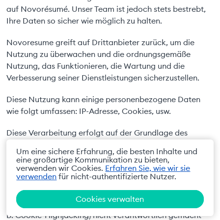
auf Novorésumé. Unser Team ist jedoch stets bestrebt,
Ihre Daten so sicher wie möglich zu halten.
Novoresume greift auf Drittanbieter zurück, um die
Nutzung zu überwachen und die ordnungsgemäße
Nutzung, das Funktionieren, die Wartung und die
Verbesserung seiner Dienstleistungen sicherzustellen.
Diese Nutzung kann einige personenbezogene Daten
wie folgt umfassen: IP-Adresse, Cookies, usw.
Diese Verarbeitung erfolgt auf der Grundlage des
berechtigten Interesses des Unternehmens (Artikel 6
Um eine sichere Erfahrung, die besten Inhalte und
Absatz 1 Buchstabe f der DSGVO) und basiert auf den
eine großartige Kommunikation zu bieten,
oben genannten Zwecken. Mit der Nutzung unserer
verwenden wir Cookies.
Erfahren Sie, wie wir sie
verwenden
für nicht-authentifizierte Nutzer.
Dienste erklären sich die Nutzer damit einverstanden,
dass Novoresume im Falle einer unbefugten und
Cookies verwalten
unrechtmäßigen Nutzung durch solche Drittanbieter (z.
B. Cookie-Highjacking) nicht verantwortlich gemacht